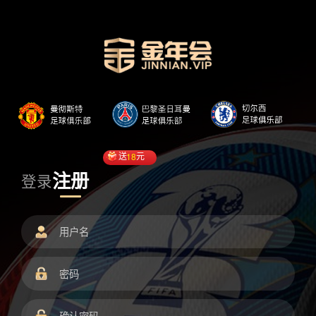
送
18
元
注册
登录