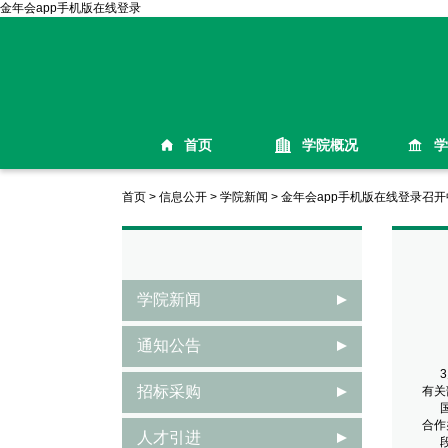
金年会app手机版在线登录
首页
学院概况
学
首页
>
信息公开
>
学院新闻
>
金年会app手机版在线登录召
学院新闻
通知公告
3月
招标采购
有关
国际
合作
人才引进
段鹏