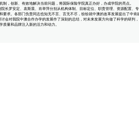
机制，创新、有效地解决当前问题，将国际保险学院真正办好，办成学院的亮点。
长罗安定、袁斯晨、肖举萍分别从机构体制、目标定位、职责管理、资源配置、专
和要求。各部门负责同志也知无不言、言无不尽，纷纷就中澳的改革发展提出了中肯
会对我院中澳合作办学的发展作了深刻的总结，对未来发展方向做了科学的研判，进一步统
学质量和品牌注入新的活力和动力。