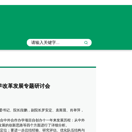
学改革发展专题研讨会
委书记、院长段鹏，副院长罗安定、袁斯晨、肖举萍，
合中外合作办学项目自创办十一年来发展历程：从中外
发展的创新思路等四个方面进行了详细分析。
定位；要进一步总结经验、研究评估、优化队伍结构与