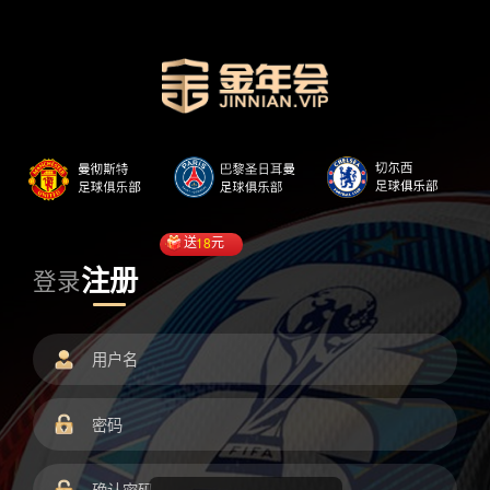
送
18
元
注册
登录